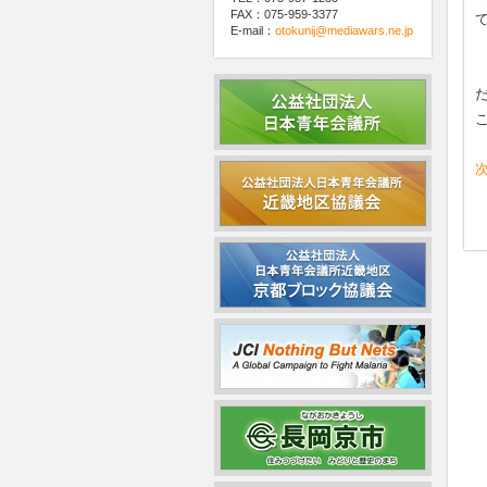
FAX：075-959-3377
E-mail：
otokunij@mediawars.ne.jp