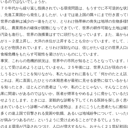
ているのではないでしょうか。
７０年代から繰り返し指摘されている環境問題は、もうすでに不可逆的な状
は、先進工業国から発生しましたが、いまでは途上国の隅々にまで行き渡って
世界の森林は減少の一途をたどり、とりわけ熱帯林の喪失は地球の生物多様
枯渇し、農業用水の確保が困難になってきていて、世界の耕作可能な土地は確
の汚染も進行し、世界の漁獲量はすでに頭打ちとなっています。また、遠から
温が１～２度上昇し、大洋の水位が上昇することも分かっています。そして、
象などが危惧されています。とりわけ深刻なのは、信じがたいほどの世界人口
な食糧危機をもたらす可能性を避けがたいものにしています。
事実、これらの危機的状況は、世界中の市民が知るところとなっています。
題として受け止めようとはしていません。２５年後には、世界人口が現在の６
大しうるということを知りながら、私たちはそれに蓋をして「何かのたとえ話
これは、死に直面したひとりの末期患者が最初に見せる姿勢に似ているかも
とを知ったとき、ほとんどの患者は「いや、私のことじゃない。そんなことが
結果に間違いがあるのではないか。医者が煙草をやめるように脅かしているだ
かせようとします。ときには、楽観的な診断を下してくれる医師を探し歩く患
蝕まれているという診断への私たちの姿勢は、まさにこうした患者たちに酷似
多くの途上国で目撃される貧困や飢餓、あるいは地域紛争について、いった
部が病みつつあるのだ」というように受け止めることができるでしょうか。
このまま環境が汚染されつづけ、人口が増大するなら、おそらく２１世紀初頭