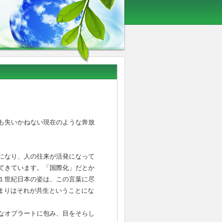
も失いかねない現在のような奔放
。
になり、人の往来が活発になって
てきています。「国際化」だとか
１世紀日本の姿は、この言葉に尽
つまりはそれが共生ということにな
なオブラートに包み、目をそらし