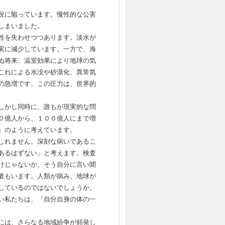
況に陥っています。慢性的な公害
しまいました。
性を失わせつつあります。淡水が
実に減少しています。一方で、海
ぬ将来、温室効果により地球の気
これによる水没や砂漠化、異常気
の急増です。この圧力は、世界的
しかし同時に、誰もが現実的な問
０億人から、１００億人にまで増
」のように考えています。
しれません。深刻な病いであるこ
あるはずない」と考えます。検査
けじゃないか。そう自分に言い聞
者もいます。人類が病み、地球が
しているのではないでしょうか。
い私たちは、「自分自身の体の一
には、さらなる地域紛争が頻発し