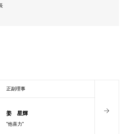
長
正副理事
姜 星輝
”他喜力”