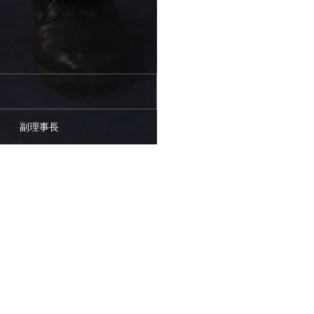
副理事長
メンバー
木村 駿友