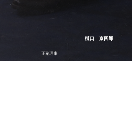
樋口 京四郎
正副理事
佐伯 龍人