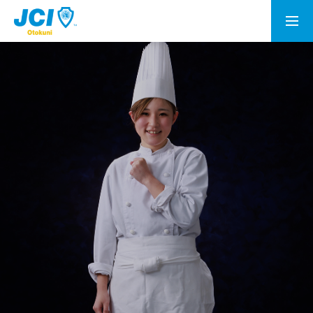
会員募集
乙訓青年会議所とは
理事長所信
メンバー
情報公開
資料室