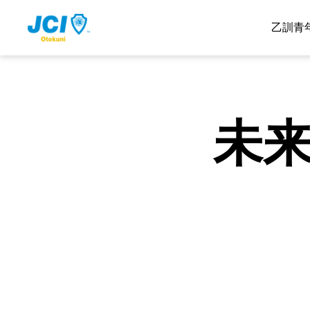
乙訓青
未