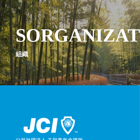
SORGANIZAT
組織