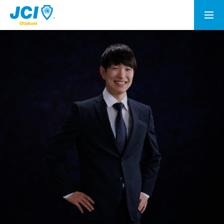
会員募集
乙訓青年会議所とは
理事長所信
メンバー
情報公開
資料室