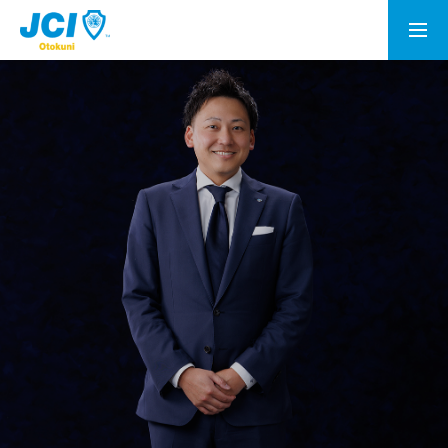
会員募集
乙訓青年会議所とは
理事長所信
メンバー
情報公開
資料室