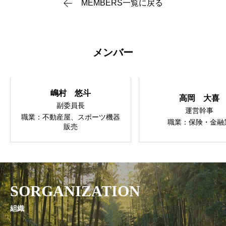
MEMBERS一覧に戻る
メンバー
嶋村 悠斗
高岡 大喜
副委員長
運営幹事
職業：不動産屋、スポーツ機器
職業：保険・金融
販売
SORGANIZATION
組織