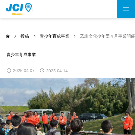
会員募集
投稿
青少年育成事業
乙訓文化少年団４月事業開催
乙訓青年会議所とは
青少年育成事業
理事長所信
2025.04.07
2025.04.14
メンバー
情報公開
資料室