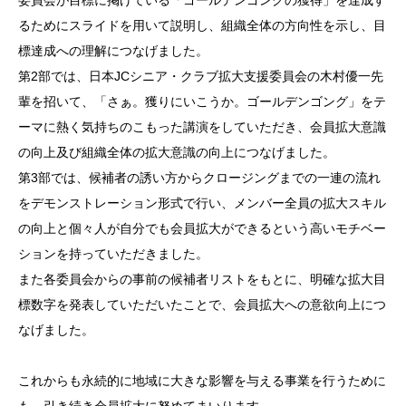
るためにスライドを用いて説明し、組織全体の方向性を示し、目
標達成への理解につなげました。
第2部では、日本JCシニア・クラブ拡大支援委員会の木村優一先
輩を招いて、「さぁ。獲りにいこうか。ゴールデンゴング」をテ
ーマに熱く気持ちのこもった講演をしていただき、会員拡大意識
の向上及び組織全体の拡大意識の向上につなげました。
第3部では、候補者の誘い方からクロージングまでの一連の流れ
をデモンストレーション形式で行い、メンバー全員の拡大スキル
の向上と個々人が自分でも会員拡大ができるという高いモチベー
ションを持っていただきました。
また各委員会からの事前の候補者リストをもとに、明確な拡大目
標数字を発表していただいたことで、会員拡大への意欲向上につ
なげました。
これからも永続的に地域に大きな影響を与える事業を行うために
も、引き続き会員拡大に努めてまいります。