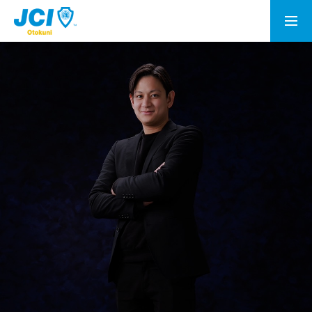
会員募集
乙訓青年会議所とは
理事長所信
メンバー
情報公開
資料室