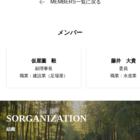
MEMBERS一覧に戻る
メンバー
仮屋薗 毅
藤井 大貴
副理事長
委員
職業：建設業（足場屋）
職業：水道業
SORGANIZATION
組織