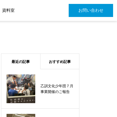
資料室
お問い合わせ
最近の記事
おすすめ記事
乙訓文化少年団７月
２月例会開催のご報
事業開催のご報告
告