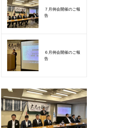
７月例会開催のご報
１月例会開催のご報
告
告
６月例会開催のご報
乙訓文化少年団４月
告
事業開催のご報告