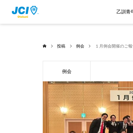
乙訓青
投稿
例会
１月例会開催のご報
例会